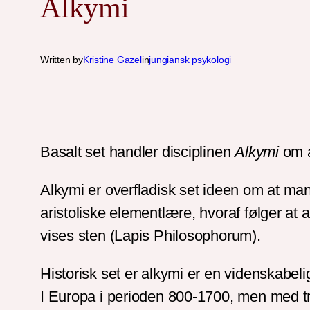
Alkymi
Written by
Kristine Gazel
in
jungiansk psykologi
Basalt set handler disciplinen
Alkymi
om a
Alkymi er overfladisk set ideen om at 
aristoliske elementlære, hvoraf følger at 
vises sten (Lapis Philosophorum).
Historisk set er alkymi er en videnskabelig
I Europa i perioden 800-1700, men med trå