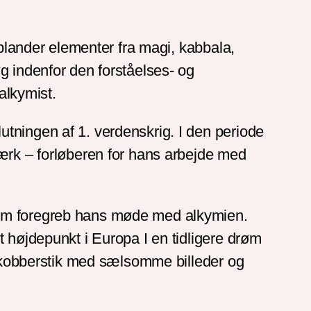
 blander elementer fra magi, kabbala,
g indenfor den forståelses- og
alkymist.
tningen af 1. verdenskrig. I den periode
værk – forløberen for hans arbejde med
som foregreb hans møde med alkymien.
 højdepunkt i Europa I en tidligere drøm
ed kobberstik med sælsomme billeder og