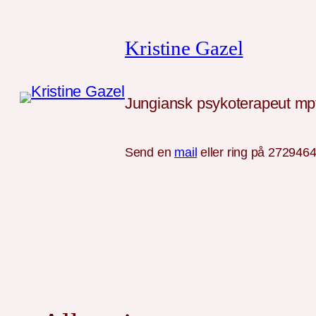
Skip
to
Kristine Gazel
content
Jungiansk psykoterapeut mpf
Send en
mail
eller ring på 272946