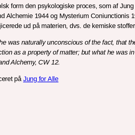
olsk form den psykologiske proces, som af Jung b
d Alchemie 1944 og Mysterium Coniunctionis 1955
icerede ud på materien, dvs. de kemiske stoffer
 he was naturally unconscious of the fact, that t
ction as a property of matter; but what he was i
 and Alchemy, CW 12.
iceret på
Jung for Alle