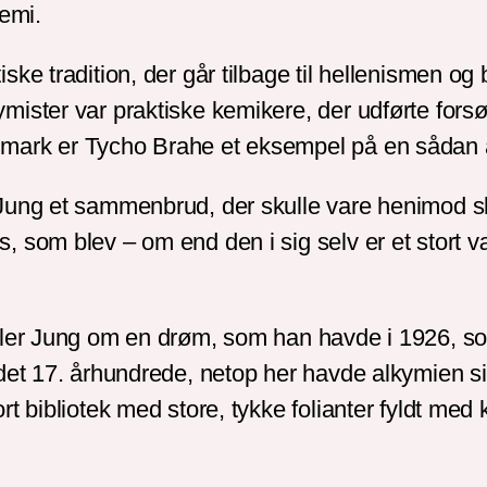
kemi.
ke tradition, der går tilbage til hellenismen og
ister var praktiske kemikere, der udførte forsø
mark er Tycho Brahe et eksempel på en sådan 
Jung et sammenbrud, der skulle vare henimod slu
, som blev – om end den i sig selv er et stort 
æller Jung om en drøm, som han havde i 1926, 
det 17. århundrede, netop her havde alkymien sit
rt bibliotek med store, tykke folianter fyldt m