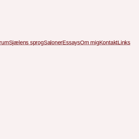
 rum
Sjælens sprog
Saloner
Essays
Om mig
Kontakt
Links