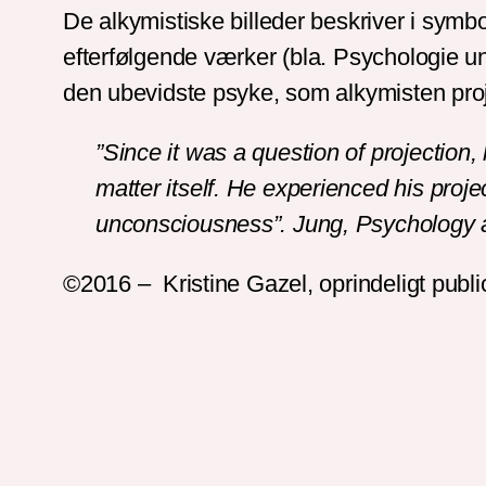
De alkymistiske billeder beskriver i symb
efterfølgende værker (bla. Psychologie un
den ubevidste psyke, som alkymisten proj
”Since it was a question of projection,
matter itself. He experienced his proje
unconsciousness”. Jung, Psychology
©2016 – Kristine Gazel, oprindeligt publ