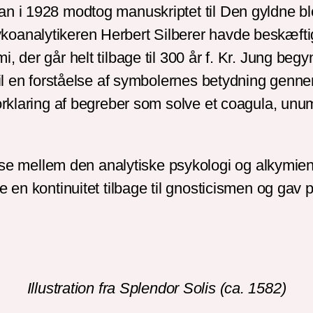
an i 1928 modtog manuskriptet til Den gyldne b
koanalytikeren Herbert Silberer havde beskæfti
, der går helt tilbage til 300 år f. Kr. Jung beg
 til en forståelse af symbolernes betydning genn
forklaring af begreber som solve et coagula, unu
mellem den analytiske psykologi og alkymien i
e en kontinuitet tilbage til gnosticismen og gav
Illustration fra Splendor Solis (ca. 1582)