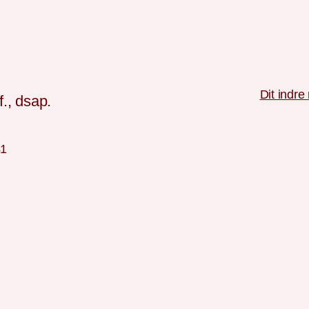
Dit indre
., dsap.
41