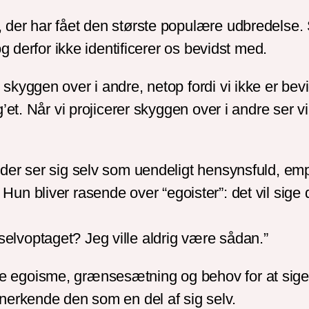
er har fået den største populære udbredelse. Sk
g derfor ikke identificerer os bevidst med.
skyggen over i andre, netop fordi vi ikke er b
’et. Når vi projicerer skyggen over i andre ser 
der ser sig selv som uendeligt hensynsfuld, emp
op. Hun bliver rasende over “egoister”: det vil sig
lvoptaget? Jeg ville aldrig være sådan.”
goisme, grænsesætning og behov for at sige nej
nerkende den som en del af sig selv.