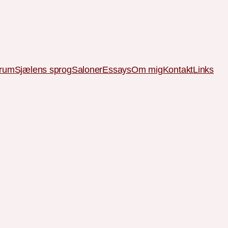
 rum
Sjælens sprog
Saloner
Essays
Om mig
Kontakt
Links