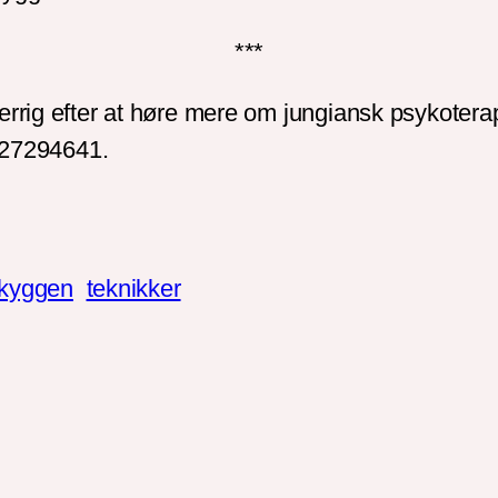
***
rrig efter at høre mere om jungiansk psykoterapi
å 27294641.
kyggen
teknikker