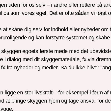
 uden for os selv – i andre eller rettere på and
til os som vores eget. Det er ofte sådan vi først
t skåne dig selv for indhold eller nyheder om ti
t foruroligende og kan forstyrre systemet og skab
r skyggen egoets første møde med det ubevidst
e i dialog med dit skyggemateriale, fx via drømm
 fra nyheder og medier. Så du ikke bliver “angre
 ligge en stor livskraft – for eksempel i form a
od at bringe skyggen hjem og tage ansvar for d
skygge.