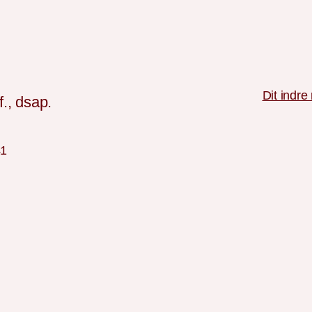
Dit indre
., dsap.
41