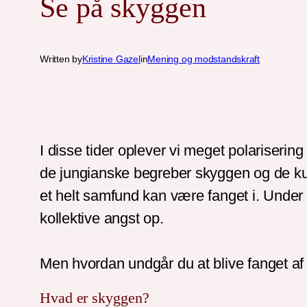
Se på skyggen
Written by
Kristine Gazel
in
Mening og modstandskraft
I disse tider oplever vi meget polariserin
de jungianske begreber skyggen og de kult
et helt samfund kan være fanget i. Under 
kollektive angst op.
Men hvordan undgår du at blive fanget af
Hvad er skyggen?