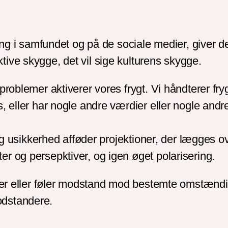
ering i samfundet og på de sociale medier, giver
ive skygge, det vil sige kulturens skygge.
roblemer aktiverer vores frygt. Vi håndterer fryg
s, eller har nogle andre værdier eller nogle and
 og usikkerhed afføder projektioner, der lægges o
r og persepktiver, og igen øget polarisering.
gter eller føler modstand mod bestemte omstændi
odstandere.