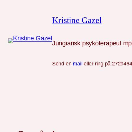
Skip
to
Kristine Gazel
content
Jungiansk psykoterapeut mpf
Send en
mail
eller ring på 272946