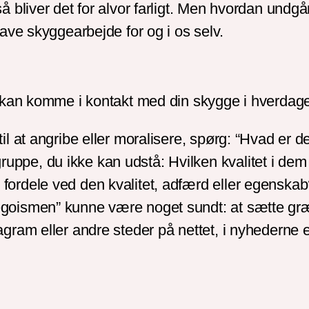
bliver det for alvor farligt. Men hvordan undgår
ave skyggearbejde for og i os selv.
u kan komme i kontakt med din skygge i hverdag
til at angribe eller moralisere, spørg: “Hvad er de
ruppe, du ikke kan udstå: Hvilken kvalitet i de
e fordele ved den kvalitet, adfærd eller egenska
“egoismen” kunne være noget sundt: at sætte græn
agram eller andre steder på nettet, i nyhederne el