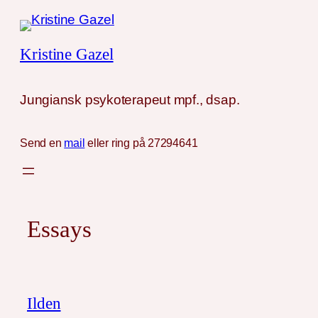
Skip
to
Kristine Gazel
content
Jungiansk psykoterapeut mpf., dsap.
Send en
mail
eller ring på 27294641
Essays
Ilden